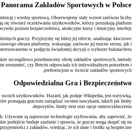
 Panorama Zakładów Sportowych w Polsce
intuicję i wiedzę sportową. Obserwujemy stały wzrost zarówno liczby
ają się również oczekiwania użytkowników, którzy poszukują platform
wysoki poziom bezpieczeństwa, atrakcyjne kursy i intuicyjny interfejs.
zimych graczy. Przyjrzymy się bliżej jej ofercie, analizując kluczowe
ksowego obrazu platformy, wskazując zarówno jej mocne strony, jak i
nteresowanemu w podjęciu świadomej decyzji o wyborze bukmachera.
 a także szczegółowo przedstawimy ofertę zakładów sportowych, metody
i im zrozumieć, czy Betcris odpowiada ich indywidualnym potrzebom i
preferencjom w świecie zakładów sportowych.
Odpowiedzialna Gra i Bezpieczeństwo
a swoich użytkowników. Hazard, jak podaje Wikipedia, jest rozrywką,
które pomagają graczom zarządzać swoimi nawykami, takich jak limity
depozytów, limity strat oraz opcje samowykluczenia.
ych. Używane są najnowsze technologie szyfrowania, aby zapewnić, że
e podejście buduje zaufanie i sprawia, że gracze mogą skupić się na
przyjemności z zakładów, wiedząc, że ich dane i środki są bezpieczne.