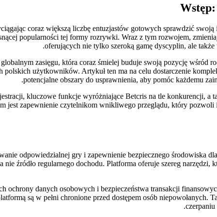
Wstęp:
ciągając coraz większą liczbę entuzjastów gotowych sprawdzić swoją 
osnącej popularności tej formy rozrywki. Wraz z tym rozwojem, zmieni
oferujących nie tylko szeroką gamę dyscyplin, ale także 
 globalnym zasięgu, która coraz śmielej buduje swoją pozycję wśród rod
h polskich użytkowników. Artykuł ten ma na celu dostarczenie komple
potencjalne obszary do usprawnienia, aby pomóc każdemu zai
ejestracji, kluczowe funkcje wyróżniające Betcris na tle konkurencji,
elem jest zapewnienie czytelnikom wnikliwego przeglądu, który pozwol
mowanie odpowiedzialnej gry i zapewnienie bezpiecznego środowiska dl
 nie źródło regularnego dochodu. Platforma oferuje szereg narzędzi, 
ących ochrony danych osobowych i bezpieczeństwa transakcji finansow
atformą są w pełni chronione przed dostępem osób niepowołanych. Taki
czerpaniu 