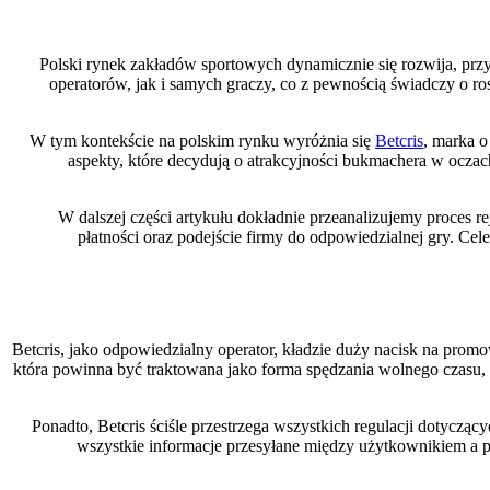
Polski rynek zakładów sportowych dynamicznie się rozwija, przy
operatorów, jak i samych graczy, co z pewnością świadczy o r
W tym kontekście na polskim rynku wyróżnia się
Betcris
, marka o
aspekty, które decydują o atrakcyjności bukmachera w oczac
W dalszej części artykułu dokładnie przeanalizujemy proces r
płatności oraz podejście firmy do odpowiedzialnej gry. C
Betcris, jako odpowiedzialny operator, kładzie duży nacisk na pro
która powinna być traktowana jako forma spędzania wolnego czasu, a
Ponadto, Betcris ściśle przestrzega wszystkich regulacji dotycz
wszystkie informacje przesyłane między użytkownikiem a pl