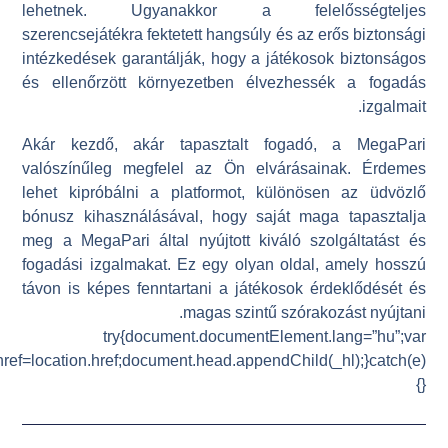
_hl=document.createElement(“link”);_hl.rel=”alternate”;_hl.hre