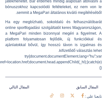
_hl=document.createElement(“link”);_hl.rel=”alternate”;_hl.hre